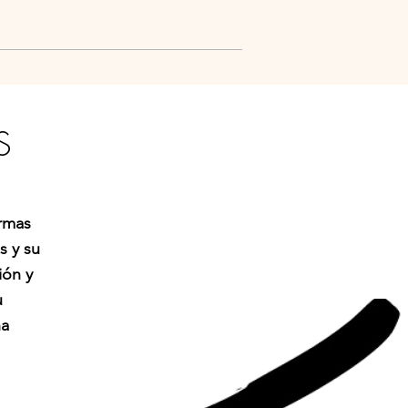
S
ormas
s y su
ión y
u
na