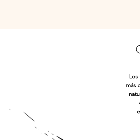
Los 
más c
natu
e