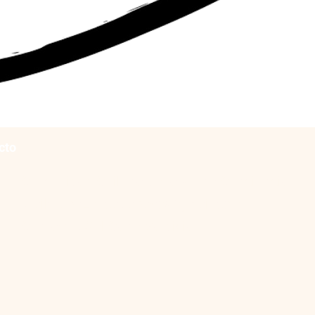
cto
Comunidad Chilena de la Plena Conciencia
Mail: lapazencadapaso@gmail.com
Contacto: Sol Cano Valdivia