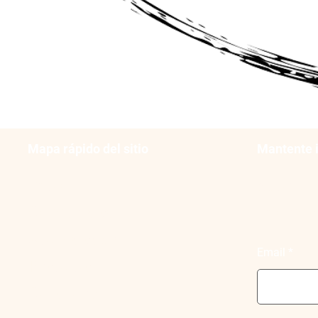
Mapa rápido del sitio
Mantente 
Inicio
Sucribit
Comunidad
informa
Actividades
Email
Practicas
Colabora