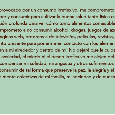
 provocado por un consumo irreflexivo, me comprometo a
r y consumir para cultivar la buena salud tanto física c
visión profunda para ver cómo tomo alimentos comestibl
comprometo a no consumir alcohol, drogas, juegos de aza
áginas web, programas de televisión, películas, revistas
mento presente para ponerme en contacto con los element
n a mi alrededor y dentro de mí. No dejaré que la culpab
la ansiedad, el miedo ni el deseo irreflexivo me alejen 
compensar mi soledad, mi angustia y otros sufrimiento
 consumir de tal forma que preserve la paz, la alegría y 
a mente colectivas de mi familia, mi sociedad y de nuestr