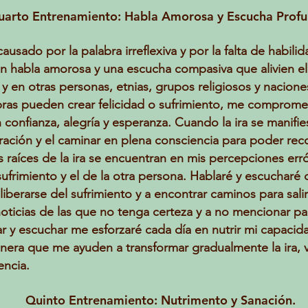
uarto Entrenamiento: Habla Amorosa y Escucha Profu
ausado por la palabra irreflexiva y por la falta de habili
n habla amorosa y una escucha compasiva que alivien el
í y en otras personas, etnias, grupos religiosos y nacione
ras pueden crear felicidad o sufrimiento, me comprome
en confianza, alegría y esperanza. Cuando la ira se mani
spiración y el caminar en plena consciencia para poder 
 raíces de la ira se encuentran en mis percepciones erró
frimiento y el de la otra persona. Hablaré y escucharé
iberarse del sufrimiento y a encontrar caminos para salir 
oticias de las que no tenga certeza y a no mencionar p
lar y escuchar me esforzaré cada día en nutrir mi capac
 manera que me ayuden a transformar gradualmente la ira,
ncia.
Quinto Entrenamiento: Nutrimento y Sanación.