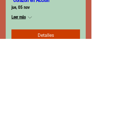
"Corazón en Acción"
jue, 05 nov
Leer más
Detalles
Mapa rápido del sitio
Inicio
Comunidad
Actividades
Practicas
Colabora
Contacto