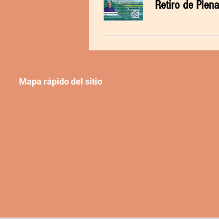
Retiro de Plen
Mapa rápido del sitio
Mantente 
Inicio
Comunidad
Actividades
Email
Practicas
Colabora
Contacto