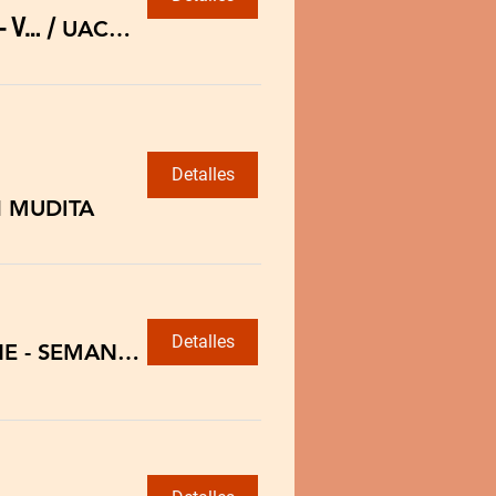
Práctica PRESENCIAL - SEMANAL Sangha de los Bosques y Lotos - Valdivia
/
UACH Isla Teja - Ed. Biomédicas Sala 101
Detalles
 MUDITA
Detalles
Práctica ONLINE - SEMANAL