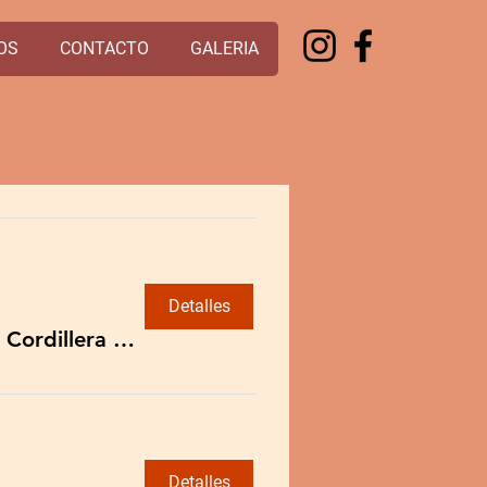
OS
CONTACTO
GALERIA
Detalles
Práctica Sangha Cordillera RM
Detalles