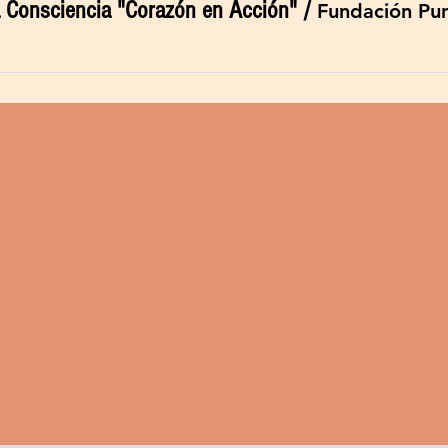
a Consciencia "Corazón en Acción"
/
Fundación Pu
informado
Conta
ENVIAR