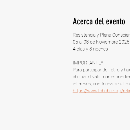
Acerca del evento
Resistencia y Plena Conscie
05 al 08 de Noviembre 2026 |
4 días y 3 noches
IMPORTANTE*
Para participar del retiro y
abonar el valor correspondien
intereses, con fecha de ulti
https://www.tnhchile.org/re