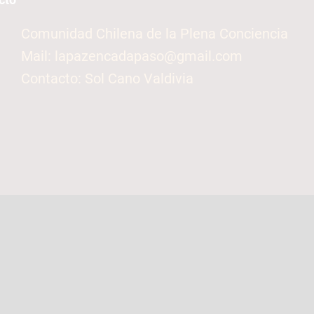
Comunidad Chilena de la Plena Conciencia
Mail: lapazencadapaso@gmail.com
Contacto: Sol Cano Valdivia