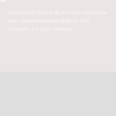
Comunidad Chilena de la Plena Conciencia
Mail: lapazencadapaso@gmail.com
Contacto: Sol Cano Valdivia