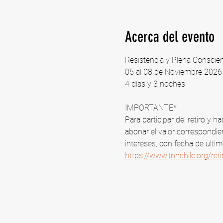
Acerca del evento
Resistencia y Plena Conscie
05 al 08 de Noviembre 2026 |
4 días y 3 noches
IMPORTANTE*
Para participar del retiro y
abonar el valor correspondien
intereses, con fecha de ulti
https://www.tnhchile.org/re