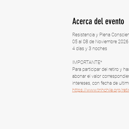
Acerca del evento
Resistencia y Plena Conscie
05 al 08 de Noviembre 2026 |
4 días y 3 noches
IMPORTANTE*
Para participar del retiro y
abonar el valor correspondien
intereses, con fecha de ulti
https://www.tnhchile.org/re