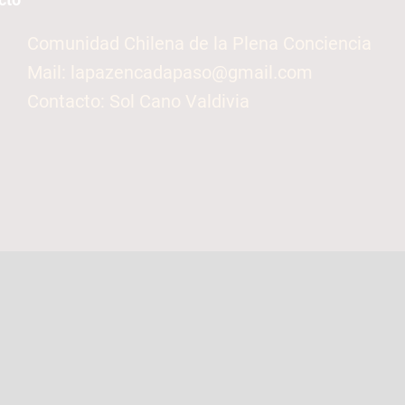
Comunidad Chilena de la Plena Conciencia
Mail: lapazencadapaso@gmail.com
Contacto: Sol Cano Valdivia