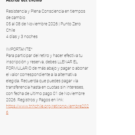
Resistencia y Plena Consciencia en tiempos 
de cambio
05 al 08 de Noviembre 2026 | Punto Zero 
Chile​
4 días y 3 noches
IMPORTANTE*
Para participar del retiro y hacer efectiva tu 
inscripción y reserva, debes LLENAR EL 
FORMULARIO de más abajo y pagar o abonar 
el valor correspondiente a la alternativa 
elegida. Recuerda que puedes pagar vía 
transferencia hasta en cuotas sin intereses, 
con fecha de ultimo pago 01 de Noviembre 
2026​. Registros y Pagos en link: 
https://www.tnhchile.org/retironoviembre202
6