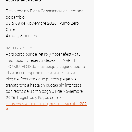
Resistencia y Plena Consciencia en tiempos 
de cambio
05 al 08 de Noviembre 2026 | Punto Zero 
Chile​
4 días y 3 noches
IMPORTANTE*
Para participar del retiro y hacer efectiva tu 
inscripción y reserva, debes LLENAR EL 
FORMULARIO de más abajo y pagar o abonar 
el valor correspondiente a la alternativa 
elegida. Recuerda que puedes pagar vía 
transferencia hasta en cuotas sin intereses, 
con fecha de ultimo pago 01 de Noviembre 
2026​. Registros y Pagos en link: 
https://www.tnhchile.org/retironoviembre202
6