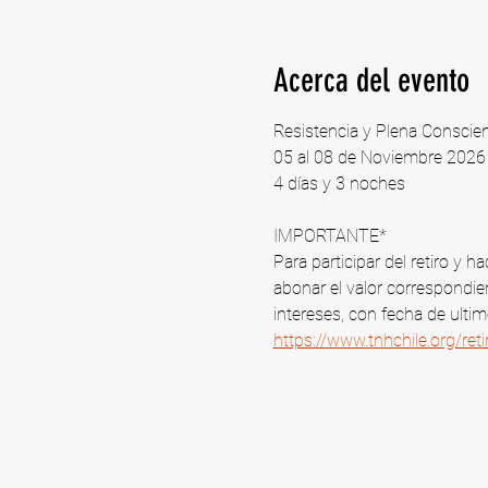
Acerca del evento
Resistencia y Plena Conscie
05 al 08 de Noviembre 2026 |
4 días y 3 noches
IMPORTANTE*
Para participar del retiro y
abonar el valor correspondien
intereses, con fecha de ulti
https://www.tnhchile.org/re