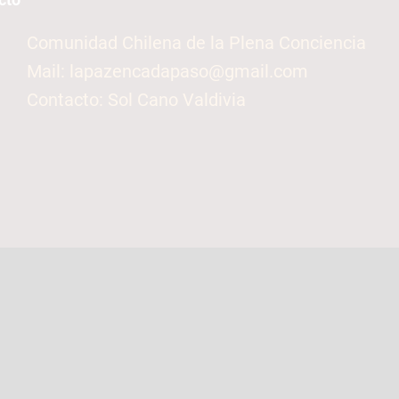
Comunidad Chilena de la Plena Conciencia
Mail: lapazencadapaso@gmail.com
Contacto: Sol Cano Valdivia