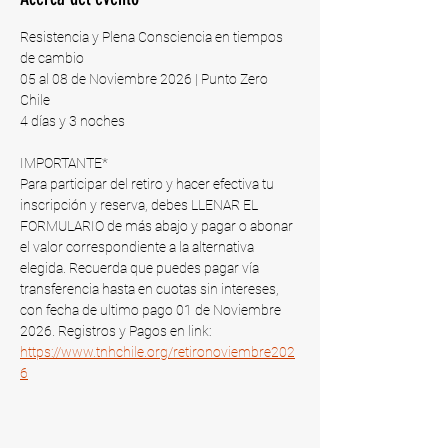
Resistencia y Plena Consciencia en tiempos 
de cambio
05 al 08 de Noviembre 2026 | Punto Zero 
Chile​
4 días y 3 noches
IMPORTANTE*
Para participar del retiro y hacer efectiva tu 
inscripción y reserva, debes LLENAR EL 
FORMULARIO de más abajo y pagar o abonar 
el valor correspondiente a la alternativa 
elegida. Recuerda que puedes pagar vía 
transferencia hasta en cuotas sin intereses, 
con fecha de ultimo pago 01 de Noviembre 
2026​. Registros y Pagos en link: 
https://www.tnhchile.org/retironoviembre202
6