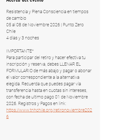
Resistencia y Plena Consciencia en tiempos 
de cambio
05 al 08 de Noviembre 2026 | Punto Zero 
Chile​
4 días y 3 noches
IMPORTANTE*
Para participar del retiro y hacer efectiva tu 
inscripción y reserva, debes LLENAR EL 
FORMULARIO de más abajo y pagar o abonar 
el valor correspondiente a la alternativa 
elegida. Recuerda que puedes pagar vía 
transferencia hasta en cuotas sin intereses, 
con fecha de ultimo pago 01 de Noviembre 
2026​. Registros y Pagos en link: 
https://www.tnhchile.org/retironoviembre202
6