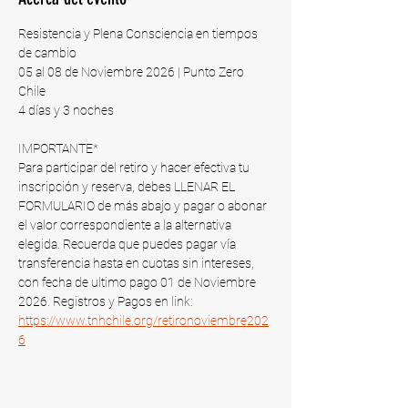
Resistencia y Plena Consciencia en tiempos 
de cambio
05 al 08 de Noviembre 2026 | Punto Zero 
Chile​
4 días y 3 noches
IMPORTANTE*
Para participar del retiro y hacer efectiva tu 
inscripción y reserva, debes LLENAR EL 
FORMULARIO de más abajo y pagar o abonar 
el valor correspondiente a la alternativa 
elegida. Recuerda que puedes pagar vía 
transferencia hasta en cuotas sin intereses, 
con fecha de ultimo pago 01 de Noviembre 
2026​. Registros y Pagos en link: 
https://www.tnhchile.org/retironoviembre202
6