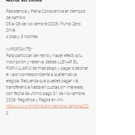
Resistencia y Plena Consciencia en tiempos 
de cambio
05 al 08 de Noviembre 2026 | Punto Zero 
Chile​
4 días y 3 noches
IMPORTANTE*
Para participar del retiro y hacer efectiva tu 
inscripción y reserva, debes LLENAR EL 
FORMULARIO de más abajo y pagar o abonar 
el valor correspondiente a la alternativa 
elegida. Recuerda que puedes pagar vía 
transferencia hasta en cuotas sin intereses, 
con fecha de ultimo pago 01 de Noviembre 
2026​. Registros y Pagos en link: 
https://www.tnhchile.org/retironoviembre202
6