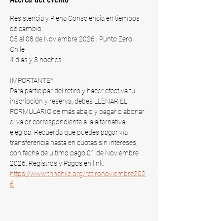
Resistencia y Plena Consciencia en tiempos 
de cambio
05 al 08 de Noviembre 2026 | Punto Zero 
Chile​
4 días y 3 noches
IMPORTANTE*
Para participar del retiro y hacer efectiva tu 
inscripción y reserva, debes LLENAR EL 
FORMULARIO de más abajo y pagar o abonar 
el valor correspondiente a la alternativa 
elegida. Recuerda que puedes pagar vía 
transferencia hasta en cuotas sin intereses, 
con fecha de ultimo pago 01 de Noviembre 
2026​. Registros y Pagos en link: 
https://www.tnhchile.org/retironoviembre202
6