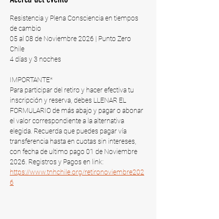
Resistencia y Plena Consciencia en tiempos 
de cambio
05 al 08 de Noviembre 2026 | Punto Zero 
Chile​
4 días y 3 noches
IMPORTANTE*
Para participar del retiro y hacer efectiva tu 
inscripción y reserva, debes LLENAR EL 
FORMULARIO de más abajo y pagar o abonar 
el valor correspondiente a la alternativa 
elegida. Recuerda que puedes pagar vía 
transferencia hasta en cuotas sin intereses, 
con fecha de ultimo pago 01 de Noviembre 
2026​. Registros y Pagos en link: 
https://www.tnhchile.org/retironoviembre202
6