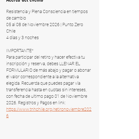
Resistencia y Plena Consciencia en tiempos 
de cambio
05 al 08 de Noviembre 2026 | Punto Zero 
Chile​
4 días y 3 noches
IMPORTANTE*
Para participar del retiro y hacer efectiva tu 
inscripción y reserva, debes LLENAR EL 
FORMULARIO de más abajo y pagar o abonar 
el valor correspondiente a la alternativa 
elegida. Recuerda que puedes pagar vía 
transferencia hasta en cuotas sin intereses, 
con fecha de ultimo pago 01 de Noviembre 
2026​. Registros y Pagos en link: 
https://www.tnhchile.org/retironoviembre202
6