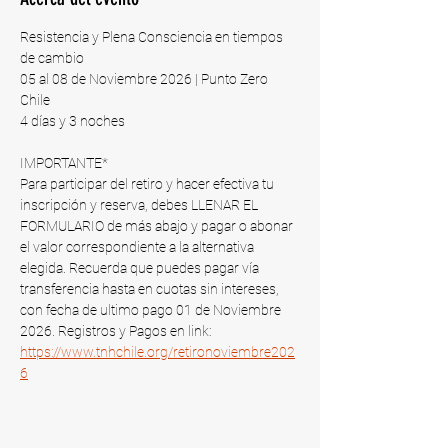
Resistencia y Plena Consciencia en tiempos 
de cambio
05 al 08 de Noviembre 2026 | Punto Zero 
Chile​
4 días y 3 noches
IMPORTANTE*
Para participar del retiro y hacer efectiva tu 
inscripción y reserva, debes LLENAR EL 
FORMULARIO de más abajo y pagar o abonar 
el valor correspondiente a la alternativa 
elegida. Recuerda que puedes pagar vía 
transferencia hasta en cuotas sin intereses, 
con fecha de ultimo pago 01 de Noviembre 
2026​. Registros y Pagos en link: 
https://www.tnhchile.org/retironoviembre202
6