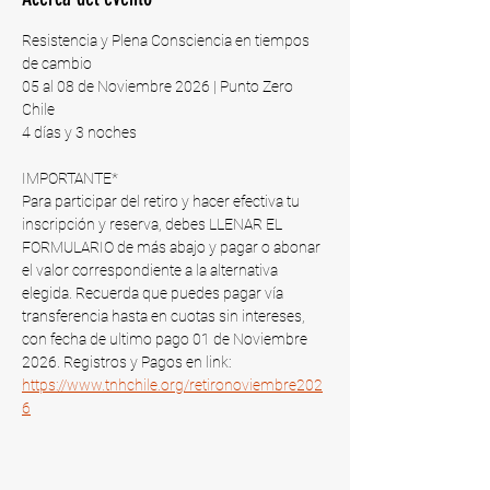
Resistencia y Plena Consciencia en tiempos 
de cambio
05 al 08 de Noviembre 2026 | Punto Zero 
Chile​
4 días y 3 noches
IMPORTANTE*
Para participar del retiro y hacer efectiva tu 
inscripción y reserva, debes LLENAR EL 
FORMULARIO de más abajo y pagar o abonar 
el valor correspondiente a la alternativa 
elegida. Recuerda que puedes pagar vía 
transferencia hasta en cuotas sin intereses, 
con fecha de ultimo pago 01 de Noviembre 
2026​. Registros y Pagos en link: 
https://www.tnhchile.org/retironoviembre202
6