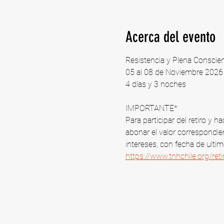
Acerca del evento
Resistencia y Plena Conscie
05 al 08 de Noviembre 2026 |
4 días y 3 noches
IMPORTANTE*
Para participar del retiro y
abonar el valor correspondien
intereses, con fecha de ulti
https://www.tnhchile.org/re