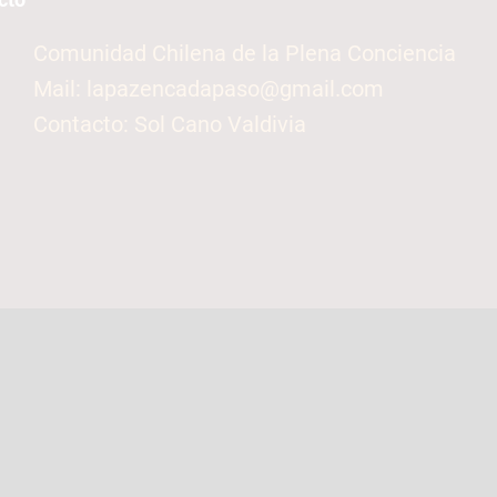
Comunidad Chilena de la Plena Conciencia
Mail: lapazencadapaso@gmail.com
Contacto: Sol Cano Valdivia