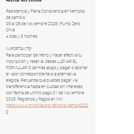
Resistencia y Plena Consciencia en tiempos 
de cambio
05 al 08 de Noviembre 2026 | Punto Zero 
Chile​
4 días y 3 noches
IMPORTANTE*
Para participar del retiro y hacer efectiva tu 
inscripción y reserva, debes LLENAR EL 
FORMULARIO de más abajo y pagar o abonar 
el valor correspondiente a la alternativa 
elegida. Recuerda que puedes pagar vía 
transferencia hasta en cuotas sin intereses, 
con fecha de ultimo pago 01 de Noviembre 
2026​. Registros y Pagos en link: 
https://www.tnhchile.org/retironoviembre202
6