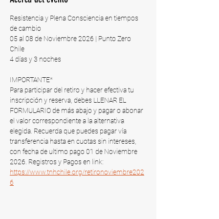
Resistencia y Plena Consciencia en tiempos 
de cambio
05 al 08 de Noviembre 2026 | Punto Zero 
Chile​
4 días y 3 noches
IMPORTANTE*
Para participar del retiro y hacer efectiva tu 
inscripción y reserva, debes LLENAR EL 
FORMULARIO de más abajo y pagar o abonar 
el valor correspondiente a la alternativa 
elegida. Recuerda que puedes pagar vía 
transferencia hasta en cuotas sin intereses, 
con fecha de ultimo pago 01 de Noviembre 
2026​. Registros y Pagos en link: 
https://www.tnhchile.org/retironoviembre202
6