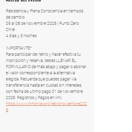
Resistencia y Plena Consciencia en tiempos 
de cambio
05 al 08 de Noviembre 2026 | Punto Zero 
Chile​
4 días y 3 noches
IMPORTANTE*
Para participar del retiro y hacer efectiva tu 
inscripción y reserva, debes LLENAR EL 
FORMULARIO de más abajo y pagar o abonar 
el valor correspondiente a la alternativa 
elegida. Recuerda que puedes pagar vía 
transferencia hasta en cuotas sin intereses, 
con fecha de ultimo pago 01 de Noviembre 
2026​. Registros y Pagos en link: 
https://www.tnhchile.org/retironoviembre202
6